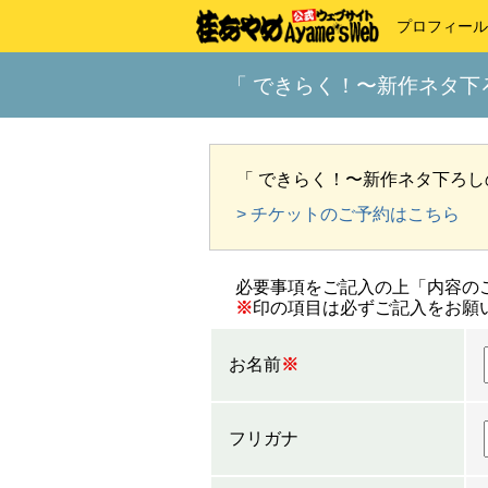
プロフィール
「 できらく！〜新作ネタ下
「 できらく！〜新作ネタ下ろ
> チケットのご予約はこちら
必要事項をご記入の上「内容の
※
印の項目は必ずご記入をお願
お名前
※
フリガナ