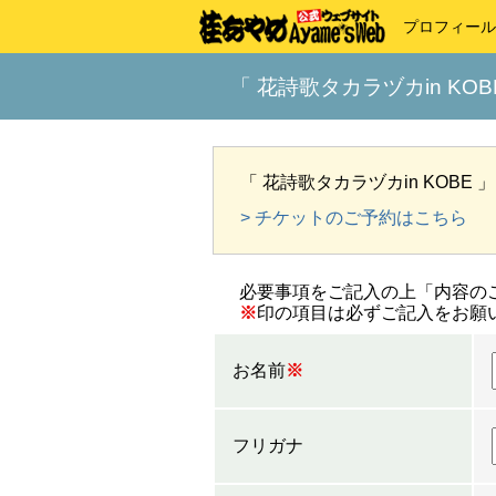
プロフィール
「 花詩歌タカラヅカin KO
「 花詩歌タカラヅカin KOB
> チケットのご予約はこちら
必要事項をご記入の上「内容の
※
印の項目は必ずご記入をお願
お名前
※
フリガナ