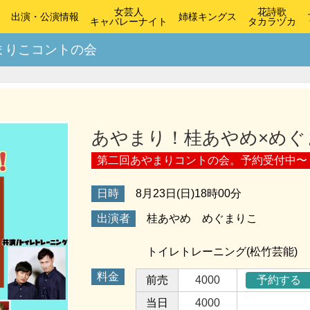
女芸人
花詩歌
出演・公演情報
姉様キングス
キャバレーナイト
タカラヅカ
まりこコントの会
あやまり！桂あやめ×めぐ
第二回あやまりコントの会。予約受付中〜
日時
8月23日(日)18時00分
出演者
桂あやめ めぐまりこ
トイレトレーニング(松竹芸能)
料金
前売
4000
予約する
当日
4000