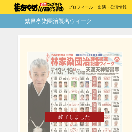
プロフィール
出演・公演情報
繁昌亭染團治襲名ウィーク
終了しました